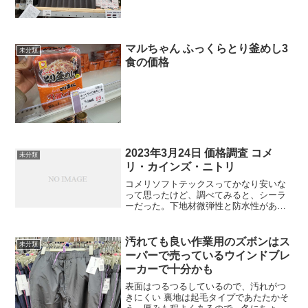
マルちゃん ふっくらとり釜めし3
未分類
食の価格
2023年3月24日 価格調査 コメ
未分類
リ・カインズ・ニトリ
コメリソフトテックスってかなり安いな
って思ったけど、調べてみると、シーラ
ーだった。下地材微弾性と防水性がある
ので、外壁のモルタルの下塗りに良いら
しい。2層式洗濯機。5kgも入る。クッシ
ョンフロアの価格は1m998円でした。ネ
汚れても良い作業用のズボンはス
未分類
ットで買っても似...
ーパーで売っているウインドブレ
ーカーで十分かも
表面はつるつるしているので、汚れがつ
きにくい 裏地は起毛タイプであたたかそ