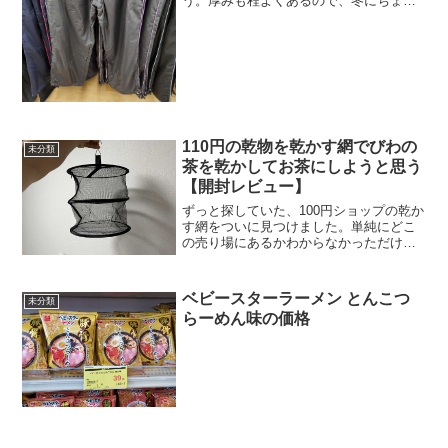
う。厚みも程よくあるので、冬にちょう
ど良さそう。
110円の乾物を乾かす網でびわの
未分類
茶を乾かしてお茶にしようと思う
【開封レビュー】
ずっと探していた、100円ショップの乾か
す網をついに見つけました。単純にどこ
の売り場にあるかわからなかっただけ
で、アウトドアエリアの下の分かりづら
いところに売っていました。 そこそこ大
きく、2段になっています。一般的な使用
ベビースターラーメン とんこつ
未分類
用途は魚を乾かした...
らーめん味の価格