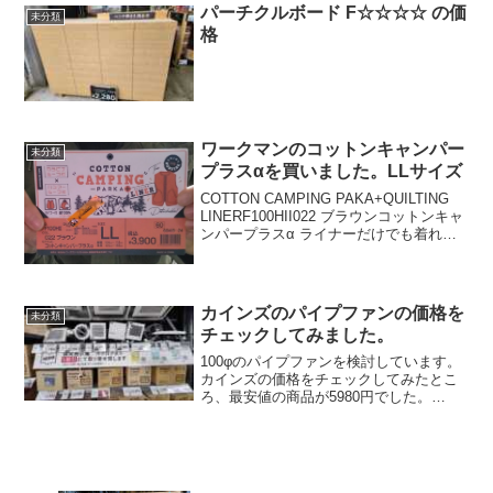
ラシ部分だけ保護されているパッケージ
パーチクルボード F☆☆☆☆ の価
未分類
です。エコですね。材...
格
ワークマンのコットンキャンパー
未分類
プラスαを買いました。LLサイズ
COTTON CAMPING PAKA+QUILTING
LINERF100HII022 ブラウンコットンキャ
ンパープラスα ライナーだけでも着れま
す。
カインズのパイプファンの価格を
未分類
チェックしてみました。
100φのパイプファンを検討しています。
カインズの価格をチェックしてみたとこ
ろ、最安値の商品が5980円でした。
Amazonのパイプファンも調べてみると、
3000円程度で同じ様な商品を購入できる
ので、買うときはAmazonで買おうと思い
ます...