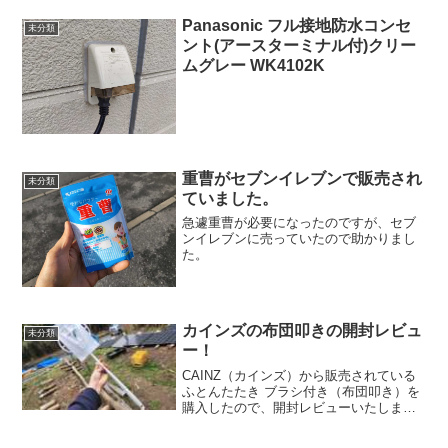
Panasonic フル接地防水コンセ
未分類
ント(アースターミナル付)クリー
ムグレー WK4102K
重曹がセブンイレブンで販売され
未分類
ていました。
急遽重曹が必要になったのですが、セブ
ンイレブンに売っていたので助かりまし
た。
カインズの布団叩きの開封レビュ
未分類
ー！
CAINZ（カインズ）から販売されている
ふとんたたき ブラシ付き（布団叩き）を
購入したので、開封レビューいたしま
す。ブラシが付いているので、表面のゴ
ミを払うのに適しているみたいです。ブ