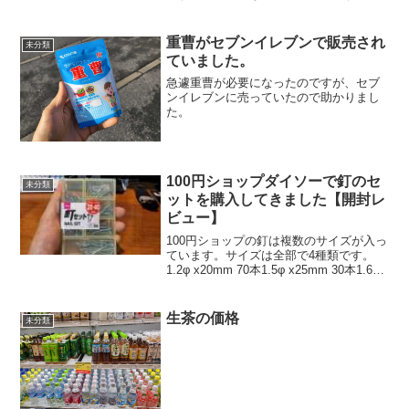
す。お試し用電池は買って2ヶ月経過して
いますがまだ使えています。3つのデザイ
ンで乾燥状態がわかるのでわかりやすい
重曹がセブンイレブンで販売され
未分類
です。マニュア...
ていました。
急遽重曹が必要になったのですが、セブ
ンイレブンに売っていたので助かりまし
た。
100円ショップダイソーで釘のセ
未分類
ットを購入してきました【開封レ
ビュー】
100円ショップの釘は複数のサイズが入っ
ています。サイズは全部で4種類です。
1.2φ x20mm 70本1.5φ x25mm 30本1.6φ
x30mm 40本2.0φ x40mm 25本仕切りがつ
いているので保管も便利です。サイズは
このよ...
生茶の価格
未分類