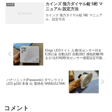
カインズ 強力ダイヤル錠 5桁 マ
未分類
ニュアル 設定方法
カインズ 強力ダイヤル錠 5桁 マニュア
ル、設定方法
Elrigs LEDライト 人感/光センサー付き
E26口金 自動点灯 自動消灯 感知距離/明
るさ/点灯時間/光センサー感度設定可能
60W形相当 昼光色(6000k) 密閉形器具対
応 2個入り
パナソニック(Panasonic) ダウンライト
LED φ150 本体 白 電球色 NNN61517WK
コメント