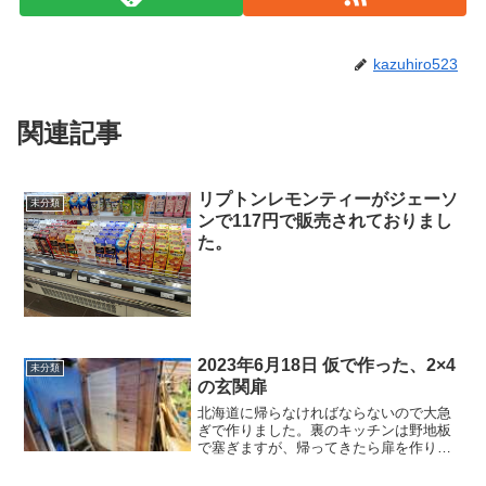
kazuhiro523
関連記事
リプトンレモンティーがジェーソ
未分類
ンで117円で販売されておりまし
た。
2023年6月18日 仮で作った、2×4
未分類
の玄関扉
北海道に帰らなければならないので大急
ぎで作りました。裏のキッチンは野地板
で塞ぎますが、帰ってきたら扉を作りま
す。