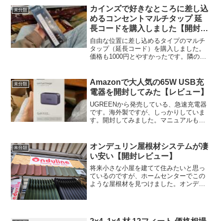
カインズで好きなところに差し込
未分類
めるコンセントマルチタップ 延
長コードを購入しました【開封レ
ビュー】
自由な位置に差し込めるタイプのマルチ
タップ（延長コード）を購入しました。
価格も1000円とやすかったです。隣のコ
ンセントと干渉しない位置で差し込めま
す。トラッキング絶縁カバー付きです。
水に濡らしたらだめです。サイズはこん
Amazonで大人気の65W USB充
未分類
な感じです。全体がホ...
電器を開封してみた【レビュー】
UGREENから発売している、急速充電器
です。海外製ですが、しっかりしていま
す。開封してみました。マニュアルも載
せておきますので、気になる方はチェッ
クしてみてください。サイズはとてもコ
ンパクトです。65W対応ですが、小さい
オンデュリン屋根材システムが凄
未分類
です。つまんで持て...
い安い【開封レビュー】
将来小さな小屋を建てて住みたいと思っ
ているのですが、ホームセンターでこの
ような屋根材を見つけました。オンデュ
リンというブランドの可愛らしい屋根材
です。たいていこういうかわいい材質の
ものは値段も高くなりがちなのですが、
これはかなり安く、波板よ...