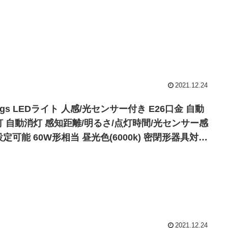
2021.12.24
rigs LEDライト 人感/光センサー付き E26口金 自動
灯 自動消灯 感知距離/明るさ/点灯時間/光センサー感
定可能 60W形相当 昼光色(6000k) 密閉形器具対応
個入り
2021.12.24