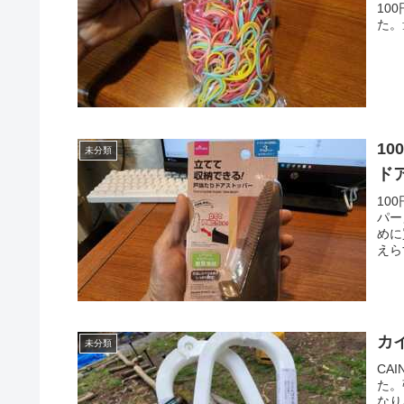
10
た。
1
未分類
ド
10
パー
めに
えら
カ
未分類
CA
た。
なり