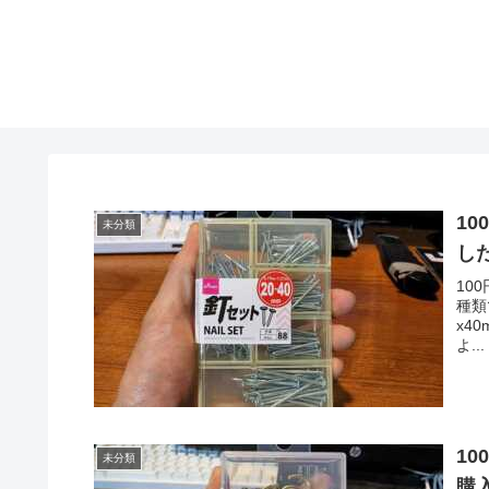
1
未分類
し
10
種類で
x4
よ...
1
未分類
購