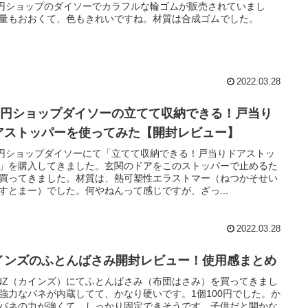
0円ショップのダイソーでカラフルな輪ゴムが販売されていまし
量もおおくて、色もきれいですね。材質は合成ゴムでした。
2022.03.28
00円ショップダイソーの立てて収納できる！戸当り
アストッパーを使ってみた【開封レビュー】
0円ショップダイソーにて「立てて収納できる！戸当りドアストッ
」を購入してきました。玄関のドアをこのストッパーで止めるた
買ってきました。材質は、熱可塑性エラストマー（ねつかそせい
すとまー）でした。何やねんって感じですが、ざっ...
2022.03.28
インズのふとんばさみ開封レビュー！使用感まとめ
INZ（カインズ）にてふとんばさみ（布団はさみ）を買ってきまし
強力なバネが内蔵してて、かなり硬いです。1個100円でした。か
バネの力が強くて、しっかり固定できそうです。子供だと開かな