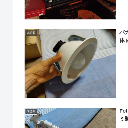
パナ
未分類
体 
Fo
未分類
ミ製