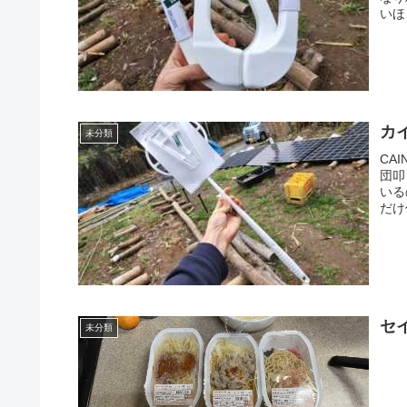
いほ
カ
未分類
CA
団叩
いる
だけ
セ
未分類