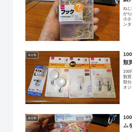
ねじ
がら
小さ
ンタ
1
未分類
類
10
類買
部分
オジ
1
未分類
ム