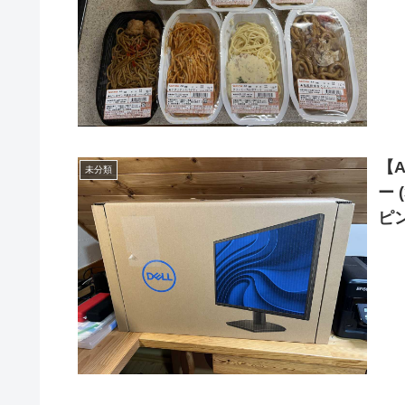
【A
未分類
ー 
ピン